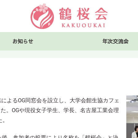
お知らせ
年次交流会
有志によるOG同窓会を設立し、大学会館生協カフェ
した。OGや現役女子学生、学長、名古屋工業会理
た。
後、参加者の投票により名称を「鶴桜会」と決